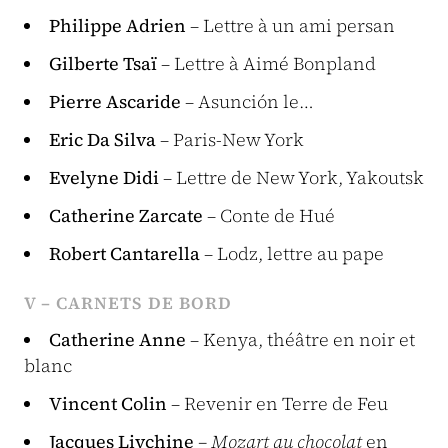
Philippe Adrien
– Lettre à un ami persan
Gilberte Tsaï
– Lettre à Aimé Bonpland
Pierre Ascaride
– Asunción le…
Eric Da Silva
– Paris-New York
Evelyne Didi
– Lettre de New York, Yakoutsk
Catherine Zarcate
– Conte de Hué
Robert Cantarella
– Lodz, lettre au pape
V – CARNETS DE BORD
Catherine Anne
– Kenya, théâtre en noir et
blanc
Vincent Colin
– Revenir en Terre de Feu
Jacques Livchine
– Mozart au chocolat
en