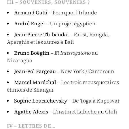
III – SOUVENIRS, SOUVENIRS ?
Armand Gatti
– Pourquoi l’Irlande
André Engel
– Un projet égyptien
Jean-Pierre Thibaudat
– Faust, Rangda,
Aperghis et les autres à Bali
Bruno Boëglin
–
El Interrogatorio
au
Nicaragua
Jean-Pol Fargeau
– New York / Cameroun
Marcel Maréchal
– Les trois mousquetaires
chinois de Shangaï
Sophie Loucachevsky
– De Toga à Kaposvar
Agathe Alexis
– L’instinct Labiche au Chili
IV – LETTRES DE…