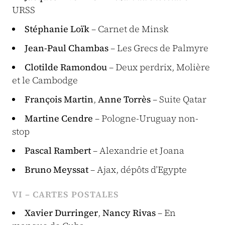
URSS
Stéphanie Loïk
– Carnet de Minsk
Jean-Paul Chambas
– Les Grecs de Palmyre
Clotilde Ramondou
– Deux perdrix, Molière
et le Cambodge
François Martin
,
Anne Torrès
– Suite Qatar
Martine Cendre
– Pologne-Uruguay non-
stop
Pascal Rambert
– Alexandrie et Joana
Bruno Meyssat
– Ajax, dépôts d’Egypte
VI – CARTES POSTALES
Xavier Durringer
,
Nancy Rivas
– En