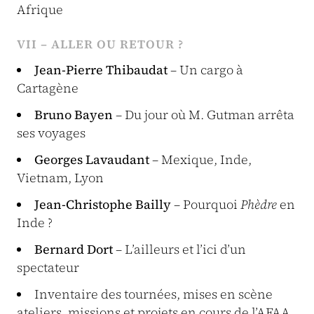
Afrique
VII – ALLER OU RETOUR ?
Jean-Pierre Thibaudat
– Un cargo à
Cartagène
Bruno Bayen
– Du jour où M. Gutman arrêta
ses voyages
Georges Lavaudant
– Mexique, Inde,
Vietnam, Lyon
Jean-Christophe Bailly
– Pourquoi
Phèdre
en
Inde ?
Bernard Dort
– L’ailleurs et l’ici d’un
spectateur
Inventaire des tournées, mises en scène
ateliers, missions et projets en cours de l’AFAA