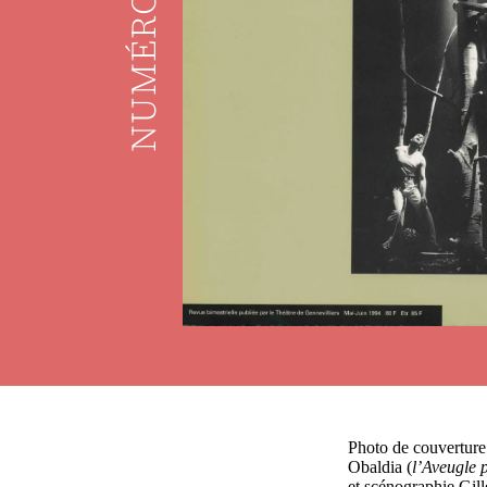
NUMÉRO
Photo de couvertur
Obaldia (
l’Aveugle 
et scénographie Gil