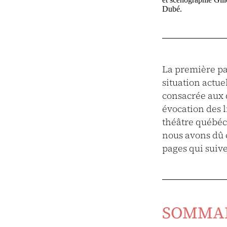
Dubé.
La première par
situation actue
consacrée aux 
évocation des l
théâtre québéco
nous avons dû c
pages qui suive
SOMMA