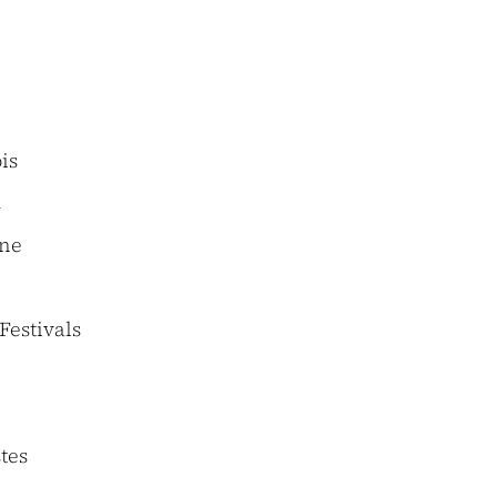
is
a
ène
Festivals
stes