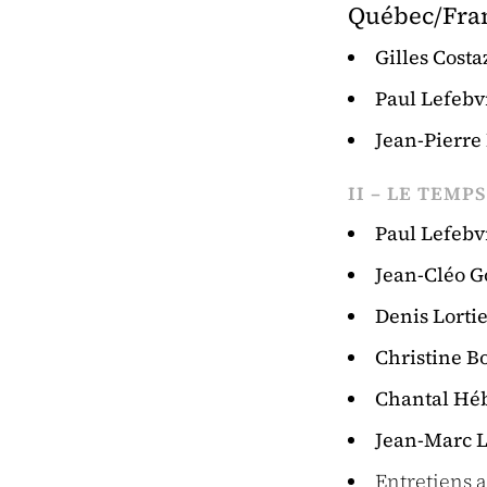
Québec/Fra
Gilles Costa
Paul Lefebv
Jean-Pierre
II – LE TEMP
Paul Lefebv
Jean-Cléo G
Denis Lorti
Christine B
Chantal Hé
Jean-Marc 
Entretiens 