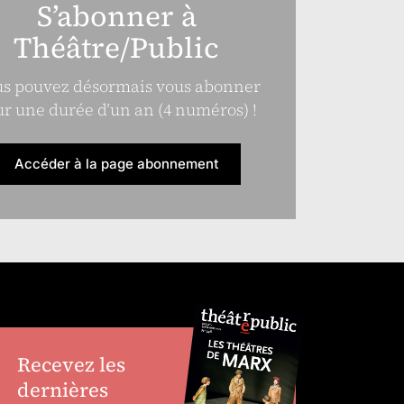
S’abonner à
Théâtre/Public
s pouvez désormais vous abonner
r une durée d’un an (4 numéros) !
Accéder à la page abonnement
Recevez les
dernières