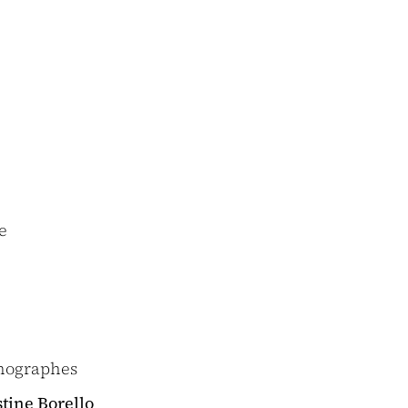
e
énographes
tine Borello