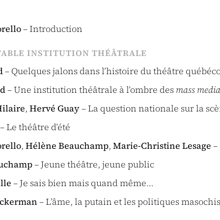
orello
– Introduction
ITABLE INSTITUTION THÉÂTRALE
d
– Quelques jalons dans l’histoire du théâtre québéco
id
– Une institution théâtrale à l’ombre des
mass medi
ilaire
,
Hervé Guay
– La question nationale sur la sc
– Le théâtre d’été
orello
,
Hélène Beauchamp
,
Marie-Christine Lesage
– 
auchamp
– Jeune théâtre, jeune public
lle
– Je sais bien mais quand même…
Ackerman
– L’âme, la putain et les politiques masochi