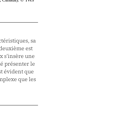
téristiques, sa
a deuxième est
x s’insère une
é présenter le
st évident que
omplexe que les