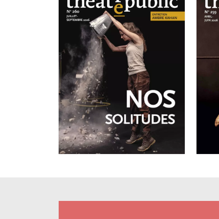
A
N
JUILLET-SEPTEMBRE 2026
N°260
Nos solitudes