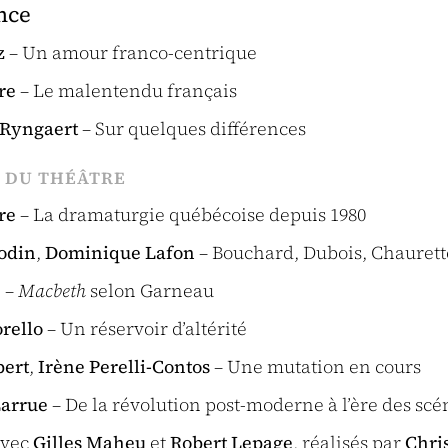
nce
z
– Un amour franco-centrique
re
– Le malentendu français
 Ryngaert
– Sur quelques différences
S DU THÉÂTRE
re
– La dramaturgie québécoise depuis 1980
odin
,
Dominique Lafon
– Bouchard, Dubois, Chaurett
e
–
Macbeth
selon Garneau
orello
– Un réservoir d’altérité
bert
,
Irène Perelli-Contos
– Une mutation en cours
Larrue
– De la révolution post-moderne à l’ère des sc
avec
Gilles Maheu
et
Robert Lepage
, réalisés par
Chris