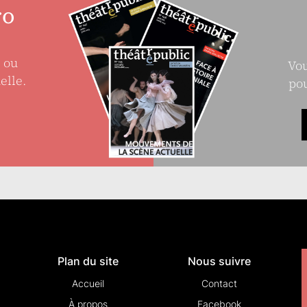
ro
e ou
Vou
elle.
pou
Plan du site
Nous suivre
Accueil
Contact
À propos
Facebook