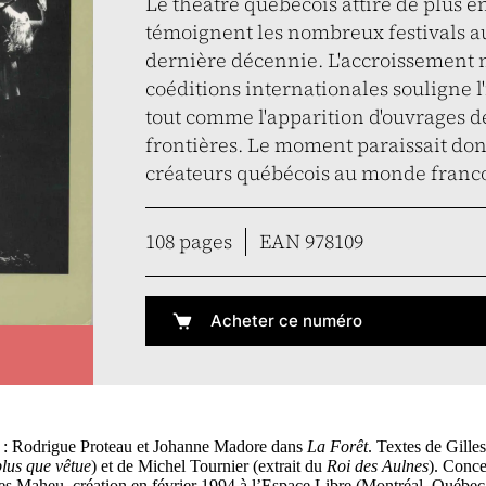
Le théâtre québécois attire de plus e
témoignent les nombreux festivals aux
dernière décennie. L'accroissement n
coéditions internationales souligne l
tout comme l'apparition d'ouvrages de 
frontières. Le moment paraissait donc
créateurs québécois au monde franc
108 pages
EAN 978109
Acheter ce numéro
e : Rodrigue Proteau et Johanne Madore dans
La Forêt
. Textes de Gill
plus que vêtue
) et de Michel Tournier (extrait du
Roi des Aulnes
). Conce
les Maheu, création en février 1994 à l’Espace Libre (Montréal, Québe