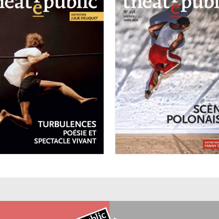
VRIL-JUIN 2026
°259
JANVIER-MARS 2026
Turbulences :
N°258
poésie et
Scènes
spectacle vivant
polonaises