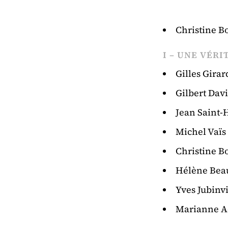
Christine B
I – UNE VÉR
Gilles Girar
Gilbert Dav
Jean Saint-H
Michel Vaïs
Christine B
Hélène Be
Yves Jubinvi
Marianne 