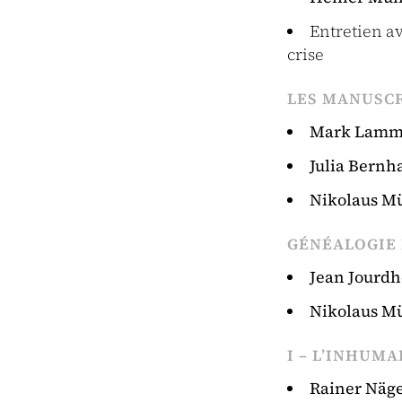
Entretien a
crise
LES MANUSCR
Mark Lamm
Julia Bernh
Nikolaus Mü
GÉNÉALOGIE 
Jean Jourdh
Nikolaus Mü
I – L’INHUMA
Rainer Näg