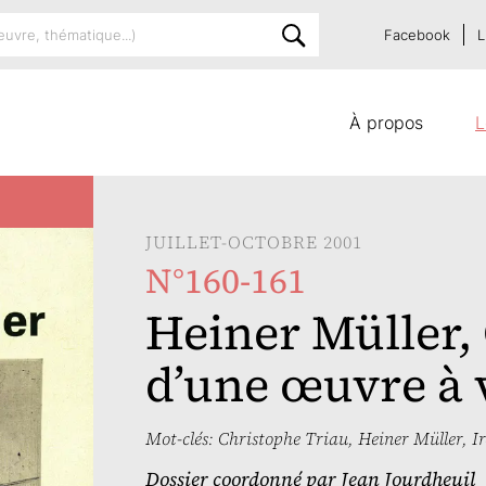
Facebook
L
À propos
L
JUILLET-OCTOBRE 2001
N°160-161
Heiner Müller,
d’une œuvre à 
Mot-clés:
Christophe Triau
,
Heiner Müller
,
I
Dossier coordonné par
Jean Jourdheuil