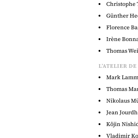
Christophe 
Günther He
Florence Bai
Irène Bonn
Thomas Wei
L’ATELIER DE
Mark Lamm
Thomas Mar
Nikolaus Mü
Jean Jourdh
Kôjin Nishi
Vladimir Ko