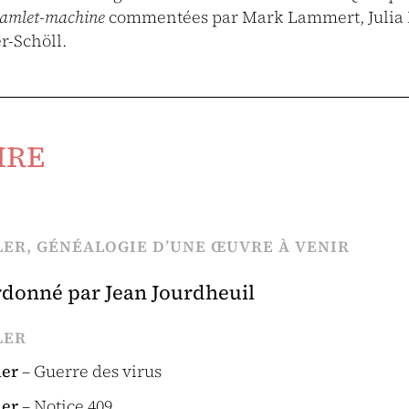
amlet-machine
commentées par Mark Lammert, Julia 
r-Schöll.
IRE
ER, GÉNÉALOGIE D’UNE ŒUVRE À VENIR
rdonné par Jean Jourdheuil
LER
ler
– Guerre des virus
ler
– Notice 409