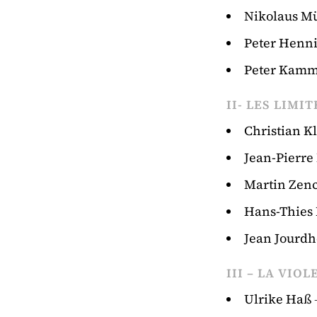
Nikolaus Mü
Peter Henn
Peter Kamm
II- LES LIMI
Christian K
Jean-Pierre
Martin Zen
Hans-Thies
Jean Jourdh
III – LA VI
Ulrike Haß