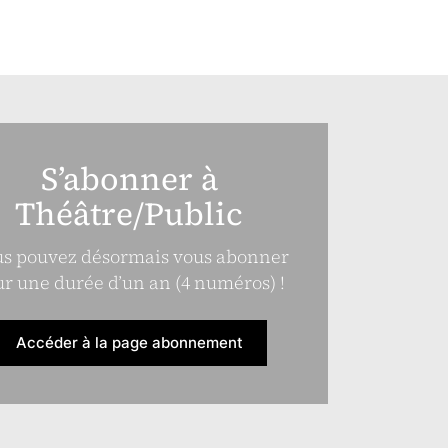
S’abonner à
Théâtre/Public
s pouvez désormais vous abonner
r une durée d’un an (4 numéros) !
Accéder à la page abonnement