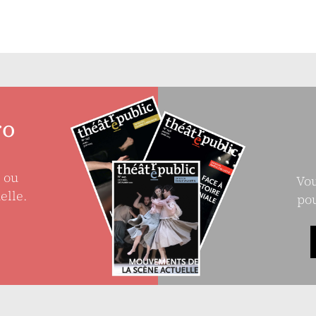
ro
e ou
Vou
elle.
pou