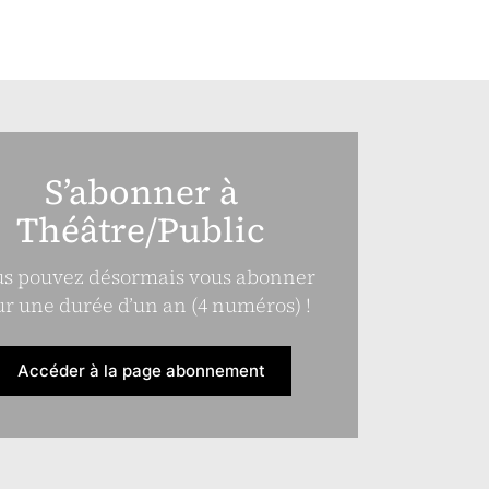
S’abonner à
Théâtre/Public
s pouvez désormais vous abonner
r une durée d’un an (4 numéros) !
Accéder à la page abonnement