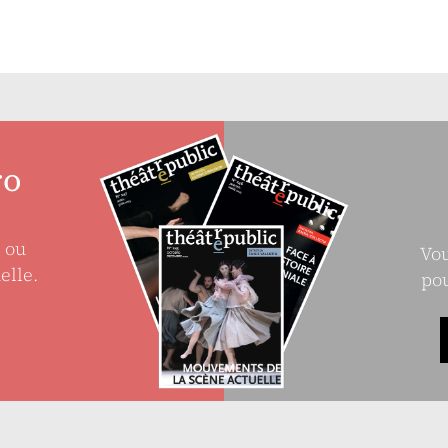
ro
e ou
Vou
elle.
pou