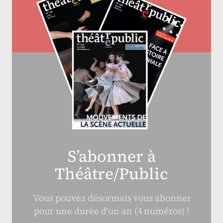
S’abonner à
Théâtre/Public
Vous pouvez désormais vous abonner
pour une durée d’un an (4 numéros) !