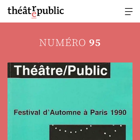
NUMÉRO
95