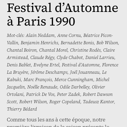
Festival d’Automne
à Paris 1990
Mot-clés:
Alain Neddam
,
Anne Cornu
,
Béatrice Picon-
Vallin
,
Benjamin Henrichs
,
Bernadette Bonis
,
Bob Wilson
,
Chantal Boiron
,
Chantal Morel
,
Christine Rodès
,
Claire
Armistead
,
Claude Régy
,
Clyde Chabot
,
Daniel Larrieu
,
Denis Bablet
,
Evelyne Ertel
,
Festival d'Automne
,
Florence
La Bruyère
,
Jérôme Deschamps
,
Joël Jouanneau
,
Le
Kabuki
,
Marc François
,
Merce Cunningham
,
Michel
Jacquelin
,
Noëlle Renaude
,
Odile Darbelley
,
Olivier
Ortolani
,
Patrick De Vos
,
Peter Zadek
,
Robert Dawson
Scott
,
Robert Wilson
,
Roger Copeland
,
Tadeusz Kantor
,
Thierry Bédard
Comme tous les ans à cette époque, notre
première livraison de la saison présente le