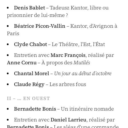
Denis Bablet
– Tadeusz Kantor, libre ou
prisonnier de lui-même ?
Béatrice Picon-Vallin
– Kantor, d’Avignon à
Paris
Clyde Chabot
– Le Théâtre, l’Est, l’État
Entretien avec
Marc François
, réalisé par
Anne Cornu
– À propos des
Mutilés
Chantal Morel
–
Un jour au début d’octobre
Claude Régy
– Les arbres fous
II – … EN OUEST
Bernadette Bonis
– Un itinéraire nomade
Entretien avec
Daniel Larrieu
, réalisé par
Bernadette Bonis
– Les aléas d’une commande