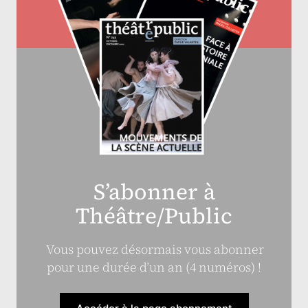
S’abonner à
Théâtre/Public
Vous pouvez désormais vous abonner
pour une durée d’un an (4 numéros) !