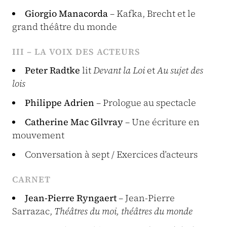
Giorgio Manacorda
– Kafka, Brecht et le
grand théâtre du monde
III – LA VOIX DES ACTEURS
Peter Radtke
lit
Devant la Loi
et
Au sujet des
lois
Philippe Adrien
– Prologue au spectacle
Catherine Mac Gilvray
– Une écriture en
mouvement
Conversation à sept / Exercices d’acteurs
CARNET
Jean-Pierre Ryngaert
– Jean-Pierre
Sarrazac,
Théâtres du moi, théâtres du monde