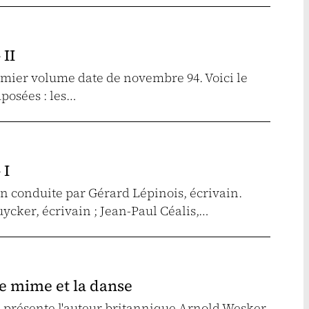
 II
emier volume date de novembre 94. Voici le
mposées : les…
 I
n conduite par Gérard Lépinois, écrivain.
uycker, écrivain ; Jean-Paul Céalis,…
Le mime et la danse
l présente l'auteur britannique Arnold Wesker,