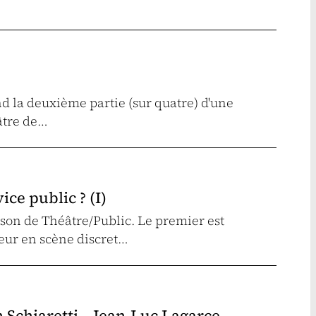
 la deuxième partie (sur quatre) d'une
éâtre de…
ice public ? (I)
son de Théâtre/Public. Le premier est
teur en scène discret…
Schiaretti – Jean-Luc Lagarce –