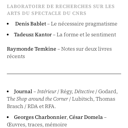
LABORATOIRE DE RECHERCHES SUR LES
ARTS DU SPECTACLE DU CNRS
Denis Bablet
– Le nécessaire pragmatisme
Tadeusz Kantor
– La forme et le sentiment
Raymonde Temkine
– Notes sur deux livres
récents
Journal
–
Intérieur
/ Régy,
Détective
/ Godard,
T
he Shop around the Corner
/ Lubitsch, Thomas
Brasch / RDA et RFA.
Georges Charbonnier
,
César Domela
–
Œuvres, traces, mémoire