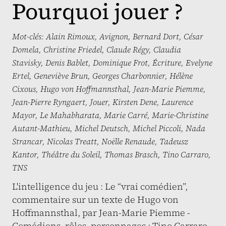
Pourquoi jouer ?
Mot-clés:
Alain Rimoux
,
Avignon
,
Bernard Dort
,
César
Domela
,
Christine Friedel
,
Claude Régy
,
Claudia
Stavisky
,
Denis Bablet
,
Dominique Frot
,
Écriture
,
Evelyne
Ertel
,
Geneviève Brun
,
Georges Charbonnier
,
Hélène
Cixous
,
Hugo von Hoffmannsthal
,
Jean-Marie Piemme
,
Jean-Pierre Ryngaert
,
Jouer
,
Kirsten Dene
,
Laurence
Mayor
,
Le Mahabharata
,
Marie Carré
,
Marie-Christine
Autant-Mathieu
,
Michel Deutsch
,
Michel Piccoli
,
Nada
Strancar
,
Nicolas Treatt
,
Noëlle Renaude
,
Tadeusz
Kantor
,
Théâtre du Soleil
,
Thomas Brasch
,
Tino Carraro
,
TNS
L'intelligence du jeu : Le “vrai comédien”,
commentaire sur un texte de Hugo von
Hoffmannsthal, par Jean-Marie Piemme -
Comédiens, rôles, personnages : Tino Carraro,