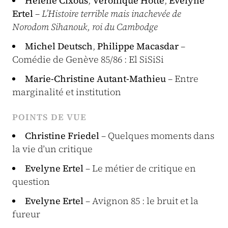
Hélène Cixous
,
Véronique Hotte
,
Evelyne
Ertel
–
L’Histoire terrible mais inachevée de
Norodom Sihanouk, roi du Cambodge
Michel Deutsch
,
Philippe Macasdar
–
Comédie de Genève 85/86 : El SiSiSi
Marie-Christine Autant-Mathieu
– Entre
marginalité et institution
POINTS DE VUE
Christine Friedel
– Quelques moments dans
la vie d’un critique
Evelyne Ertel
– Le métier de critique en
question
Evelyne Ertel
– Avignon 85 : le bruit et la
fureur