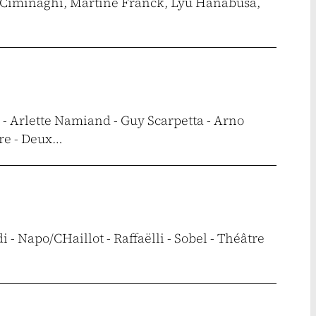
gi Ciminaghi, Martine Franck, Lyu Hanabusa,
 - Arlette Namiand - Guy Scarpetta - Arno
re - Deux…
 - Napo/CHaillot - Raffaëlli - Sobel - Théâtre