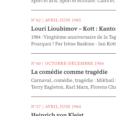
Sport et arts. Sport et écriture. Cuirs e
N°62 | AVRIL-JUIN 1985
Louri Lioubimov – Kott : Kanto
1984 : Vingtième anniversaire de la Ta
Pourquoi ? Par Irène Baskine - Jan Kot
N°60 | OCTOBRE-DÉCEMBRE 1984
La comédie comme tragédie
Carnaval, comédie, tragédie : Mikhail 
Terry Eagleton, Karl Marx, Florens Chr
N°57 | AVRIL-JUIN 1984
Heinrich von Kleist