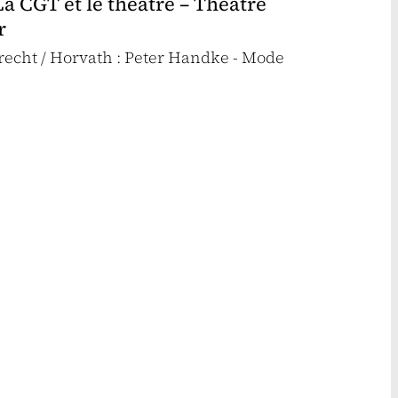
a CGT et le théâtre – Théâtre
r
Brecht / Horvath : Peter Handke - Mode