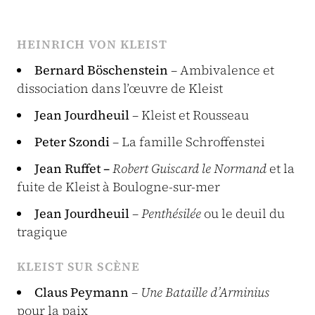
HEINRICH VON KLEIST
Bernard Böschenstein
– Ambivalence et
dissociation dans l’œuvre de Kleist
Jean Jourdheuil
– Kleist et Rousseau
Peter Szondi
– La famille Schroffenstei
Jean Ruffet –
Robert Guiscard le Normand
et la
fuite de Kleist à Boulogne-sur-mer
Jean Jourdheuil
–
Penthésilée
ou le deuil du
tragique
KLEIST SUR SCÈNE
Claus Peymann
–
Une Bataille d’Armini
us
pour la paix