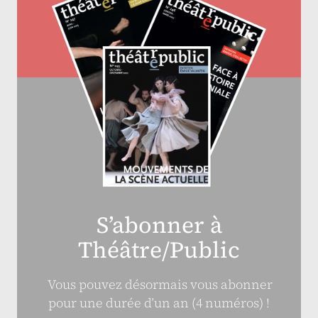
S’abonner à
Théâtre/Public
Vous pouvez désormais vous abonner
pour une durée d’un an (4 numéros) !