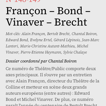
Françon – Bond –
Vinaver – Brecht
Mot-clés:
Alain Françon
,
Bertolt Brecht
,
Chantal Boiron
,
Edward Bond
,
Evelyne Ertel
,
Gérard Lépinois
,
Jean-Marc
Lanteri
,
Marie-Christine Autant-Mathieu
,
Michel
Vinaver
,
Pierre-Etienne Heymann
,
Sylvie Chalaye
Dossier coordonné par
Chantal Boiron
Ce numéro de Théâtre/Public comporte deux
axes principaux. Il s'ouvre par un entretien
avec Alain Françon, directeur du Théâtre de la
Colline et metteur en scène deux grands
auteurs européens (entre autres) : Edward
Bond et Michel Vinaver. De plus, ce numéro
paraît l'année du centenaire de Bertolt Brecht,