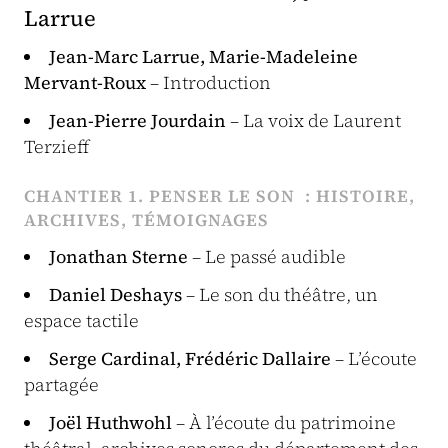
Larrue
Jean-Marc Larrue, Marie-Madeleine
Mervant-Roux
– Introduction
Jean-Pierre Jourdain
– La voix de Laurent
Terzieff
CHANTIER 1. PENSER LE SON : HISTOIRE,
ARCHIVES, TÉMOIGNAGES
Jonathan Sterne
– Le passé audible
Daniel Deshays
– Le son du théâtre, un
espace tactile
Serge Cardinal, Frédéric Dallaire
– L’écoute
partagée
Joël Huthwohl
– À l’écoute du patrimoine