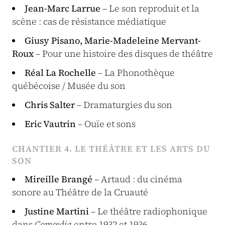
Jean-Marc Larrue
– Le son reproduit et la
scène : cas de résistance médiatique
Giusy Pisano, Marie-Madeleine Mervant-
Roux
– Pour une histoire des disques de théâtre
Réal La Rochelle
– La Phonothèque
québécoise / Musée du son
Chris Salter
– Dramaturgies du son
Eric Vautrin
– Ouïe et sons
CHANTIER 4. LE THÉÂTRE ET LES ARTS DU
SON
Mireille Brangé
– Artaud : du cinéma
sonore au Théâtre de la Cruauté
Justine Martini
– Le théâtre radiophonique
dans
Comœdia
entre 1932 et 1936