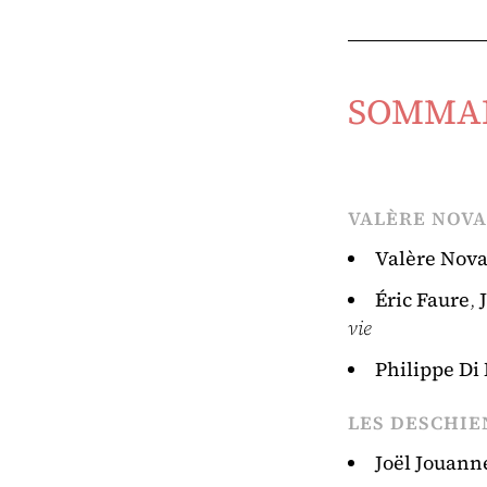
SOMMA
VALÈRE NOV
Valère Nova
Éric Faure
,
vie
Philippe D
LES DESCHIE
Joël Jouann