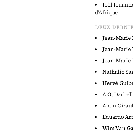
Joël Jouann
d’Afrique
DEUX DERNIE
Jean-Marie 
Jean-Marie 
Jean-Marie 
Nathalie Sa
Hervé Guib
A.O
,
Darbel
Alain Giraul
Eduardo Ar
Wim Van G