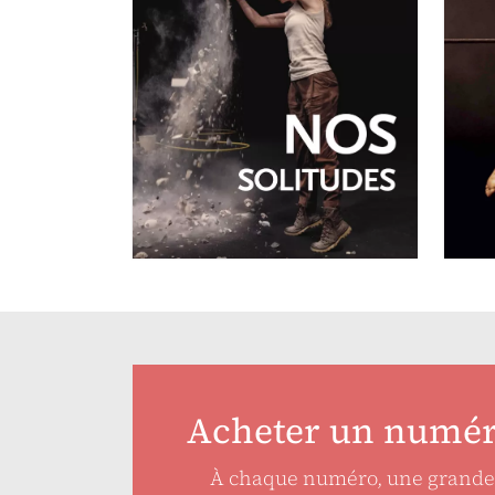
A
N
JUILLET-SEPTEMBRE 2026
N°260
Nos solitudes
Acheter un numé
À chaque numéro, une grande