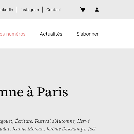
inkedIn
Instagram
Contact
es numéros
Actualités
S'abonner
mne à Paris
agouet
,
Écriture
,
Festival d'Automne
,
Hervé
audat
,
Jeanne Moreau
,
Jérôme Deschamps
,
Joël