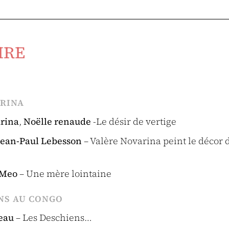
IRE
ARINA
rina
,
Noëlle renaude
-Le désir de vertige
Jean-Paul Lebesson
– Valère Novarina peint le décor
i Meo
– Une mère lointaine
NS AU CONGO
eau
– Les Deschiens…