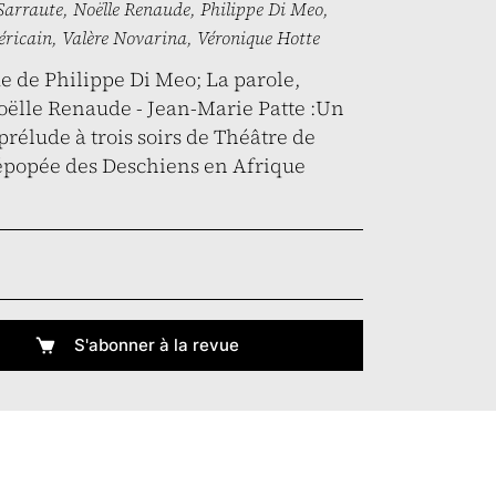
Sarraute
,
Noëlle Renaude
,
Philippe Di Meo
,
éricain
,
Valère Novarina
,
Véronique Hotte
de de Philippe Di Meo; La parole,
Noëlle Renaude - Jean-Marie Patte :Un
rélude à trois soirs de Théâtre de
'épopée des Deschiens en Afrique
S'abonner à la revue