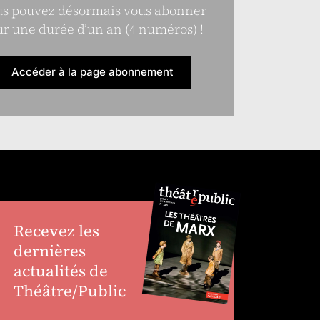
s pouvez désormais vous abonner
r une durée d’un an (4 numéros) !
Accéder à la page abonnement
Recevez les
dernières
actualités de
Théâtre/Public