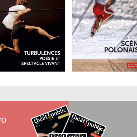
VRIL-JUIN 2026
°259
JANVIER-MARS 2026
Turbulences :
N°258
poésie et
Scènes
spectacle vivant
polonaises
ro