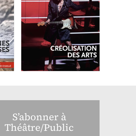
OCTOBRE-DÉCEMBRE 2025
N°257
Créolisation des
arts
S’abonner à
Théâtre/Public