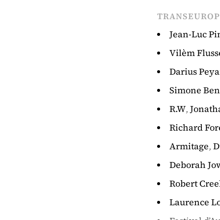
TRANSEUROP
Jean-Luc Pi
Vilèm Fluss
Darius Pey
Simone Be
R.W
,
Jonath
Richard Fo
Armitage
,
D
Deborah Jow
Robert Cree
Laurence L