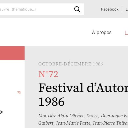
Facebook
L
À propos
L
OCTOBRE-DÉCEMBRE 1986
N°72
Festival d’Auto
1986
Mot-clés:
Alain Ollivier
,
Danse
,
Dominique B
Guibert
,
Jean-Marie Patte
,
Jean-Pierre Thib