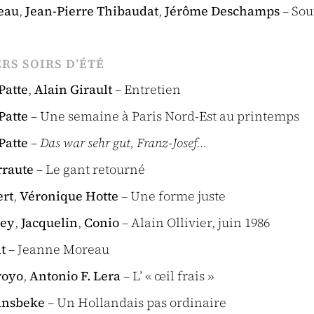
eau
,
Jean-Pierre Thibaudat
,
Jérôme Deschamps
– Sou
RS SOIRS D’ÉTÉ
Patte
,
Alain Girault
– Entretien
Patte
– Une semaine à Paris Nord-Est au printemps
Patte
–
Das war sehr gut, Franz-Josef…
rraute
– Le gant retourné
ert
,
Véronique Hotte
– Une forme juste
ley
,
Jacquelin
,
Conio
– Alain Ollivier, juin 1986
t
– Jeanne Moreau
royo
,
Antonio F. Lera
– L’ « œil frais »
ansbeke
– Un Hollandais pas ordinaire