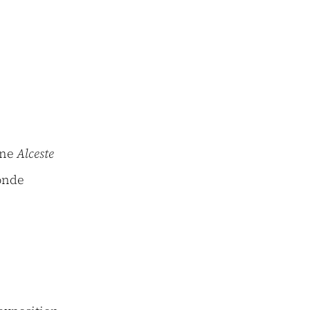
e
ène
Alceste
monde