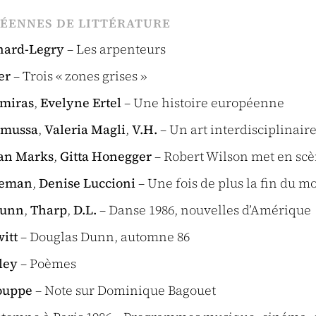
ÉENNES DE LITTÉRATURE
nard-Legry
– Les arpenteurs
er
– Trois « zones grises »
amiras
,
Evelyne Ertel
– Une histoire européenne
nmussa
,
Valeria Magli
,
V.H.
– Un art interdisciplinair
an Marks
,
Gitta Honegger
– Robert Wilson met en sc
reman
,
Denise Luccioni
– Une fois de plus la fin du 
unn
,
Tharp
,
D.L.
– Danse 1986, nouvelles d’Amérique
itt
– Douglas Dunn, automne 86
ley
– Poèmes
ouppe
– Note sur Dominique Bagouet