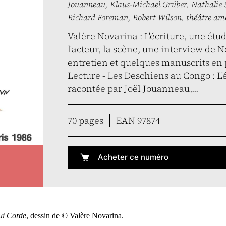
Jouanneau
,
Klaus-Michael Grüber
,
Nathalie 
Richard Foreman
,
Robert Wilson
,
théâtre am
Valère Novarina : L'écriture, une étu
l'acteur, la scène, une interview de 
entretien et quelques manuscrits en p
Lecture - Les Deschiens au Congo : L
racontée par Joël Jouanneau,...
70 pages
EAN 97874
Acheter ce numéro
ui Corde
, dessin de © Valère Novarina.