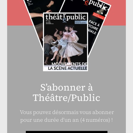
S’abonner à
Théâtre/Public
Vous pouvez désormais vous abonner
pour une durée d’un an (4 numéros) !