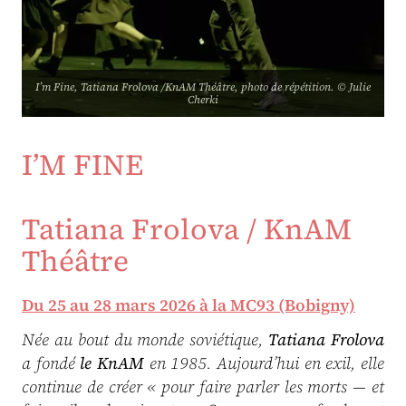
I’m Fine, Tatiana Frolova /KnAM Théâtre, photo de répétition. © Julie
Cherki
I’M FINE
Tatiana Frolova / KnAM
Théâtre
Du 25 au 28 mars 2026 à la MC93 (Bobigny)
Née au bout du monde soviétique,
Tatiana Frolova
a fondé
le KnAM
en 1985. Aujourd’hui en exil, elle
continue de créer « pour faire parler les morts — et