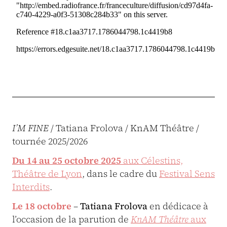
I’M FINE
/ Tatiana Frolova / KnAM Théâtre /
tournée 2025/2026
Du 14 au 25 octobre
2025
aux Célestins,
Théâtre de Lyon
, dans le cadre du
Festival Sens
Interdits
.
Le 18 octobre
–
Tatiana Frolova
en dédicace à
l’occasion de la parution de
KnAM Théâtre
aux