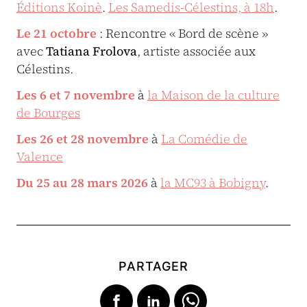
Éditions Koinè
.
Les Samedis-Célestins, à 18h
.
Le 21 octobre
: Rencontre « Bord de scène »
avec
Tatiana Frolova
, artiste associée aux
Célestins.
Les 6 et 7 novembre
à
la Maison de la culture
de Bourges
Les 26 et 28 novembre
à
La Comédie de
Valence
Du 25 au 28 mars 2026
à
la MC93 à Bobigny
.
PARTAGER