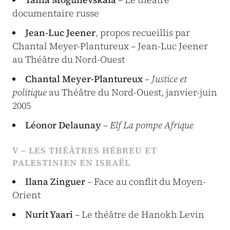
documentaire russe
Jean-Luc Jeener
, propos recueillis par
Chantal Meyer-Plantureux – Jean-Luc Jeener
au Théâtre du Nord-Ouest
Chantal Meyer-Plantureux
–
Justice et
politique
au Théâtre du Nord-Ouest, janvier-juin
2005
Léonor Delaunay
–
Elf La pompe Afrique
V – LES THÉÂTRES HÉBREU ET
PALESTINIEN EN ISRAËL
Ilana Zinguer
– Face au conflit du Moyen-
Orient
Nurit Yaari
– Le théâtre de Hanokh Levin