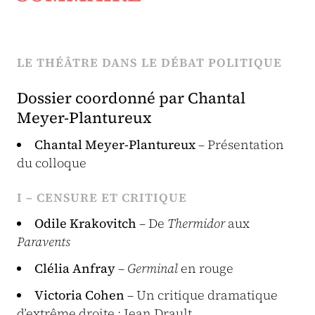
LE THÉÂTRE DANS LE DÉBAT POLITIQUE
Dossier coordonné par Chantal
Meyer-Plantureux
Chantal Meyer-Plantureux
– Présentation
du colloque
I – CENSURE ET CRITIQUE
Odile Krakovitch
– De
Thermidor
aux
Paravents
Clélia Anfray
–
Germinal
en rouge
Victoria Cohen
– Un critique dramatique
d’extrême droite : Jean Drault