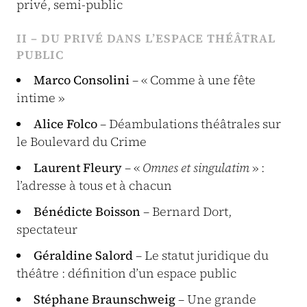
privé, semi-public
II – DU PRIVÉ DANS L’ESPACE THÉÂTRAL
PUBLIC
Marco Consolini
– « Comme à une fête
intime »
Alice Folco
– Déambulations théâtrales sur
le Boulevard du Crime
Laurent Fleury
– «
Omnes et singulatim
» :
l’adresse à tous et à chacun
Bénédicte Boisson
– Bernard Dort,
spectateur
Géraldine Salord
– Le statut juridique du
théâtre : définition d’un espace public
Stéphane Braunschweig
– Une grande