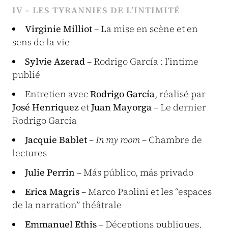
IV – LES TYRANNIES DE L’INTIMITÉ
Virginie Milliot
– La mise en scène et en
sens de la vie
Sylvie Azerad
– Rodrigo García : l’intime
publié
Entretien avec
Rodrigo García
, réalisé par
José Henriquez
et
Juan Mayorga
– Le dernier
Rodrigo García
Jacquie Bablet
–
In my room
– Chambre de
lectures
Julie Perrin
– Más público, más privado
Erica Magris
– Marco Paolini et les “espaces
de la narration” théâtrale
Emmanuel Ethis
– Déceptions publiques,