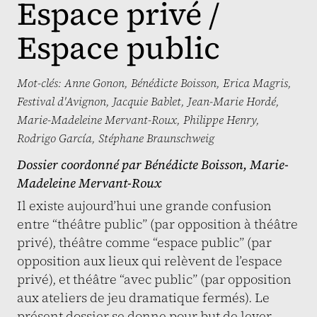
Espace privé /
Espace public
Mot-clés:
Anne Gonon
,
Bénédicte Boisson
,
Erica Magris
,
Festival d'Avignon
,
Jacquie Bablet
,
Jean-Marie Hordé
,
Marie-Madeleine Mervant-Roux
,
Philippe Henry
,
Rodrigo García
,
Stéphane Braunschweig
Dossier coordonné par
Bénédicte Boisson
,
Marie-
Madeleine Mervant-Roux
Il existe aujourd’hui une grande confusion
entre “théâtre public” (par opposition à théâtre
privé), théâtre comme “espace public” (par
opposition aux lieux qui relèvent de l’espace
privé), et théâtre “avec public” (par opposition
aux ateliers de jeu dramatique fermés). Le
présent dossier se donne pour but de lever