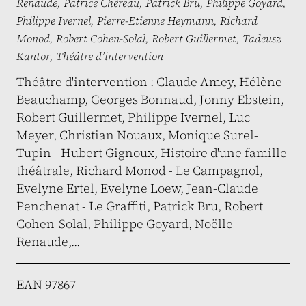
Renaude
,
Patrice Chéreau
,
Patrick Bru
,
Philippe Goyard
,
Philippe Ivernel
,
Pierre-Etienne Heymann
,
Richard
Monod
,
Robert Cohen-Solal
,
Robert Guillermet
,
Tadeusz
Kantor
,
Théâtre d’intervention
Théâtre d'intervention : Claude Amey, Hélène
Beauchamp, Georges Bonnaud, Jonny Ebstein,
Robert Guillermet, Philippe Ivernel, Luc
Meyer, Christian Nouaux, Monique Surel-
Tupin - Hubert Gignoux, Histoire d'une famille
théâtrale, Richard Monod - Le Campagnol,
Evelyne Ertel, Evelyne Loew, Jean-Claude
Penchenat - Le Graffiti, Patrick Bru, Robert
Cohen-Solal, Philippe Goyard, Noëlle
Renaude,...
EAN 97867