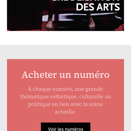
OCTOBRE-DÉCEMBRE 2025
N°257
Créolisation des arts
Acheter un numéro
À chaque numéro, une grande
thématique esthétique, culturelle ou
politique en lien avec la scène
actuelle.
Voir les numéros