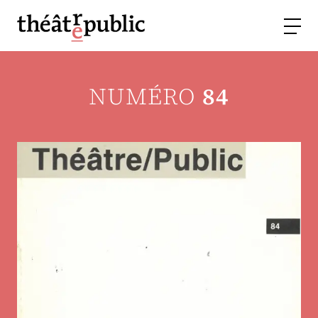
NUMÉRO
84