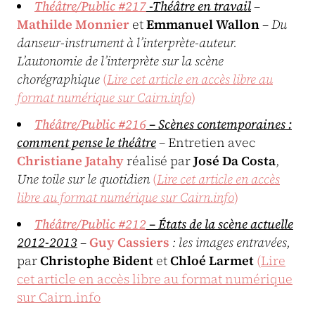
Théâtre/Public #217
-Théâtre en travail
–
Mathilde Monnier
et
Emmanuel Wallon
–
Du
danseur-instrument à l’interprète-auteur.
L’autonomie de l’interprète sur la scène
chorégraphique
(
Lire cet article en accès libre au
format numérique sur Cairn.info
)
Théâtre/Public #216
– Scènes contemporaines :
comment pense le théâtre
– Entretien avec
Christiane Jatahy
réalisé par
José Da Costa
,
Une toile sur le quotidien
(
Lire cet article en accès
libre au format numérique sur Cairn.info
)
Théâtre/Public #212
– États de la scène actuelle
2012-2013
–
Guy Cassiers
: les images entravées,
par
Christophe Bident
et
Chloé Larmet
(
Lire
cet article en accès libre au format numérique
sur Cairn.info