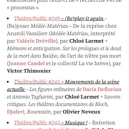
« processus ».
Théâtre/Public #249
– (Re)play it again
–
(Re)jouer
Médée-Matériau
– De la reprise chez
Anatoli Vassiliev (
Médée-Matériau
, interprété
par
Valérie Dréville
), par
Chloé Larmet
+
Mémoire et anticipation.
Sur les prologues et le deuil
de la mort dans
Baùbo, de l’art de n’être pas mort
(
Jeanne Candel
et le collectif La vie brève), par
Victor Thimonier
Théâtre/Public #245
– Mouvements de la scène
actuelle
–
Les figures ordinaires de
Daria Deflorian
et Antonio Tagliarini
, par
Chloé Larmet
+
S
avoirs
critiques. Les théâtres documentaires de Bloch,
Djaferi
,
Rosenstein
, par
Olivier Neveux
Théâtre/Public #243
– Musique !
– Entretien