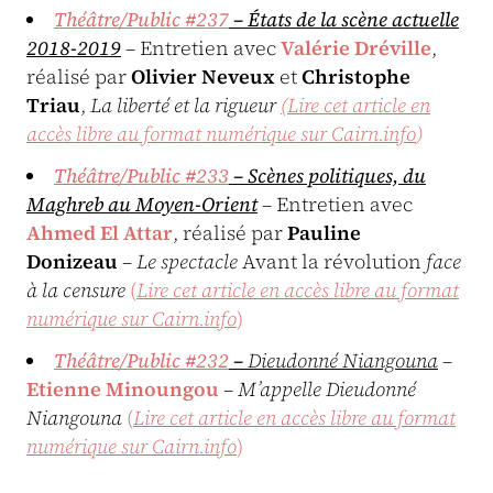
Théâtre/Public #237
– États de la scène actuelle
2018-2019
– Entretien avec
Valérie Dréville
,
réalisé par
Olivier Neveux
et
Christophe
Triau
,
La liberté et la rigueur
(Lire cet article en
accès libre au format numérique sur Cairn.info
)
Théâtre/Public #233
– Scènes politiques, du
Maghreb au Moyen-Orient
– Entretien avec
Ahmed El Attar
, réalisé par
Pauline
Donizeau
–
Le spectacle
Avant la révolution
face
à la censure
(
Lire cet article en accès libre au format
numérique sur Cairn.info
)
Théâtre/Public #232
–
Dieudonné Niangouna
–
Etienne Minoungou
–
M’appelle Dieudonné
Niangouna
(
Lire cet article en accès libre au format
numérique sur Cairn.info
)