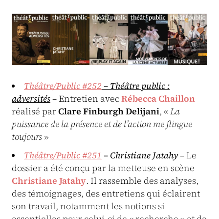
Théâtre/Public #252
– Théâtre public :
adversités
– Entretien avec
Rébecca Chaillon
réalisé par
Clare Finburgh Delijani
, «
La
puissance de la présence et de l’action me flingue
toujours
»
Théâtre/Public #251
– Christiane Jatahy
– Le
dossier a été conçu par la metteuse en scène
Christiane Jatahy
. Il rassemble des analyses,
des témoignages, des entretiens qui éclairent
son travail, notamment les notions si
essentielles pour celui-ci de « recherche » et de