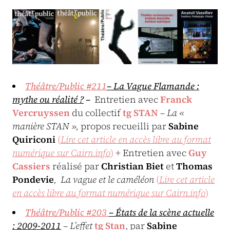
Théâtre/Public #211
– La Vague Flamande :
mythe ou réalité ?
–
Entretien avec
Franck
Vercruyssen
du collectif
tg STAN
–
La «
manière STAN »,
propos recueilli par
Sabine
Quiriconi
(
Lire cet article en accès libre au format
numérique sur Cairn.info
)
+
Entretien avec
Guy
Cassiers
réalisé par
Christian Biet
et
Thomas
Pondevie
, La vague et le caméléon
(
L
ire cet article
en accès libre au format numérique sur Cairn.inf
o
)
Théâtre/Public #203
–
États de la scène actuelle
: 2009-2011
–
L’effet
tg Stan
, par
Sabine