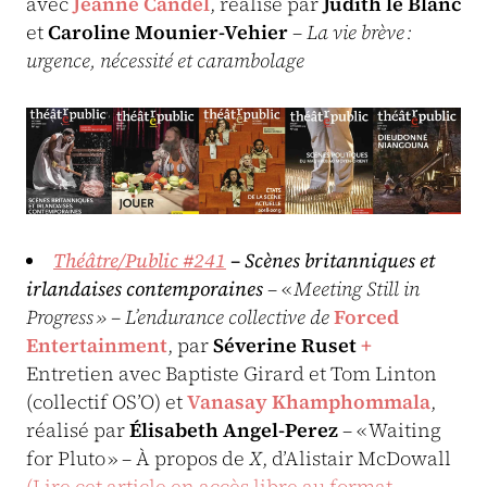
avec
Jeanne Candel
, réalisé par
Judith le Blanc
et
Caroline Mounier-Vehier
–
La vie brève :
urgence, nécessité et carambolage
Théâtre/Public #241
– Scènes britanniques et
irlandaises contemporaines
– «
Meeting Still in
Progress » – L’endurance collective de
Forced
Entertainment
, par
Séverine Ruset
+
Entretien avec Baptiste Girard et Tom Linton
(collectif OS’O) et
Vanasay Khamphommala
,
réalisé par
Élisabeth Angel-Perez
– « Waiting
for Pluto » – À propos de
X
, d’Alistair McDowall
(
Lire cet article en accès libre au format