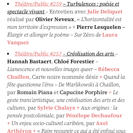
Théâtre/Public #259
–
Turbulences : poésie et
spectacle vivant
– Entretien avec
Julie Deliquet
réalisé par
Olivier Neveux
,
« L’horizontalité est
mon territoire d’expression »
+
Pierre Lesquelen
–
Élargir et allonger le poème – Sur
Zéro
de
Laura
Vazquez
Théâtre/Public #257
–
Créolisation des arts
–
Hannah Bastaert
,
Chloé Forestier
–
Lianescence et nouvelles images queer –
Rébecca
Chaillon
, Carte noire nommée désir
+
Q
uand la
fête questionne l’éros – De Warlikowski à Chaillon
,
par
Romain Piana
et
Capucine Porphire
+
Le
geste trans’artistique, une créolisation des arts et des
cultures,
par
Sylvie Chalaye
+
Aux origines : la
pensée postcoloniale,
par
Pénélope Dechaufour
+
Un enjeu socio-culturel caribéen,
par
Axel
Arthéron
+
« Faire ressurgir ce qui a été enfoui sous