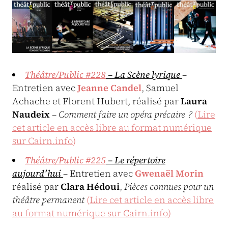
Théâtre/Public #228
– La Scène lyrique
–
Entretien avec
Jeanne Candel
, Samuel
Achache et Florent Hubert, réalisé par
Laura
Naudeix
–
Comment faire un opéra précaire ?
(
Lire
cet article en accès libre au format numérique
sur Cairn.info
)
Théâtre/Public #225
– Le répertoire
aujourd’hui
– Entretien avec
Gwenaël Morin
réalisé par
Clara Hédoui
,
Pièces connues pour un
théâtre permanent
(
Lire cet article en accès libre
au format numérique sur Cairn.info
)