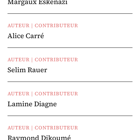
Margaux Eskenazi
AUTEUR | CONTRIBUTEUR
Alice Carré
AUTEUR | CONTRIBUTEUR
Selim Rauer
AUTEUR | CONTRIBUTEUR
Lamine Diagne
AUTEUR | CONTRIBUTEUR
Raymond Dikoumé