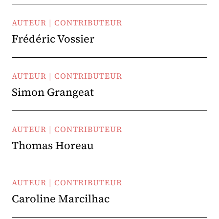
AUTEUR | CONTRIBUTEUR
Frédéric Vossier
AUTEUR | CONTRIBUTEUR
Simon Grangeat
AUTEUR | CONTRIBUTEUR
Thomas Horeau
AUTEUR | CONTRIBUTEUR
Caroline Marcilhac