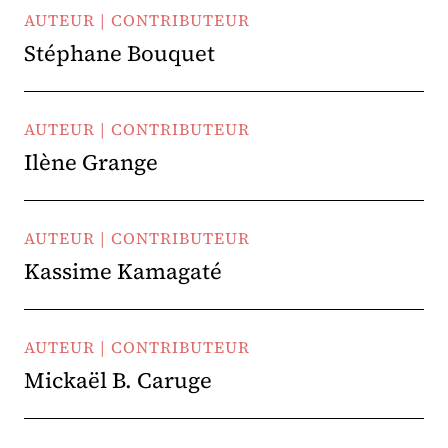
AUTEUR | CONTRIBUTEUR
Stéphane Bouquet
AUTEUR | CONTRIBUTEUR
Ilène Grange
AUTEUR | CONTRIBUTEUR
Kassime Kamagaté
AUTEUR | CONTRIBUTEUR
Mickaël B. Caruge