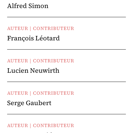
Alfred Simon
AUTEUR | CONTRIBUTEUR
François Léotard
AUTEUR | CONTRIBUTEUR
Lucien Neuwirth
AUTEUR | CONTRIBUTEUR
Serge Gaubert
AUTEUR | CONTRIBUTEUR