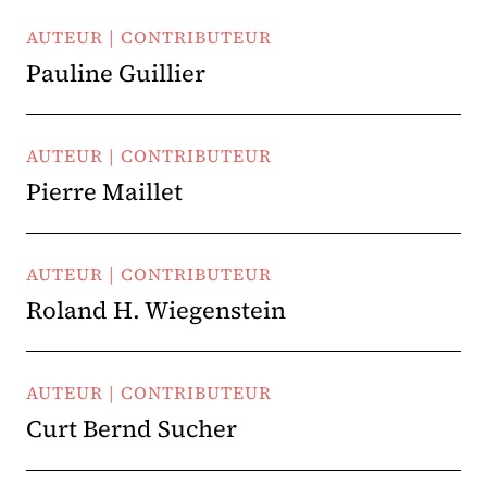
AUTEUR | CONTRIBUTEUR
Pauline Guillier
AUTEUR | CONTRIBUTEUR
Pierre Maillet
AUTEUR | CONTRIBUTEUR
Roland H. Wiegenstein
AUTEUR | CONTRIBUTEUR
Curt Bernd Sucher