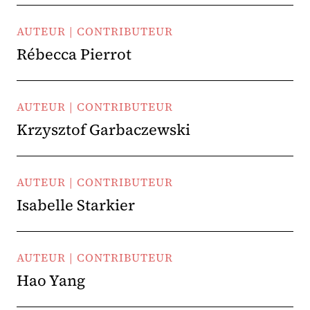
AUTEUR | CONTRIBUTEUR
Rébecca Pierrot
AUTEUR | CONTRIBUTEUR
Krzysztof Garbaczewski
AUTEUR | CONTRIBUTEUR
Isabelle Starkier
AUTEUR | CONTRIBUTEUR
Hao Yang