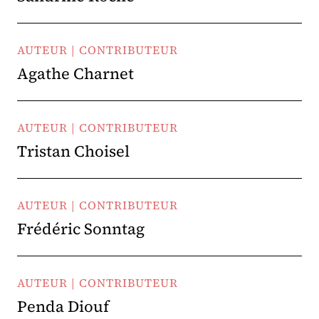
AUTEUR | CONTRIBUTEUR
Agathe Charnet
AUTEUR | CONTRIBUTEUR
Tristan Choisel
AUTEUR | CONTRIBUTEUR
Frédéric Sonntag
AUTEUR | CONTRIBUTEUR
Penda Diouf