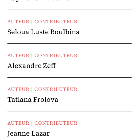
AUTEUR | CONTRIBUTEUR
Seloua Luste Boulbina
AUTEUR | CONTRIBUTEUR
Alexandre Zeff
AUTEUR | CONTRIBUTEUR
Tatiana Frolova
AUTEUR | CONTRIBUTEUR
Jeanne Lazar