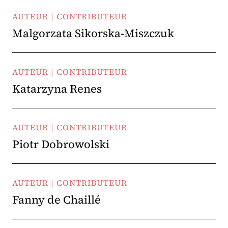
AUTEUR | CONTRIBUTEUR
Malgorzata Sikorska-Miszczuk
AUTEUR | CONTRIBUTEUR
Katarzyna Renes
AUTEUR | CONTRIBUTEUR
Piotr Dobrowolski
AUTEUR | CONTRIBUTEUR
Fanny de Chaillé