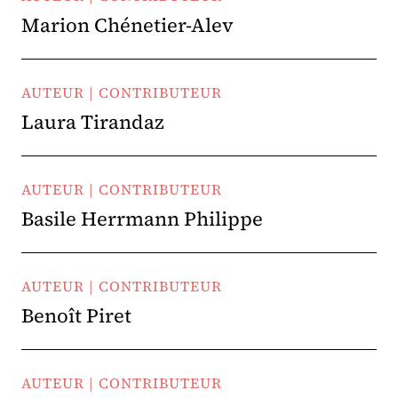
Marion Chénetier-Alev
AUTEUR | CONTRIBUTEUR
Laura Tirandaz
AUTEUR | CONTRIBUTEUR
Basile Herrmann Philippe
AUTEUR | CONTRIBUTEUR
Benoît Piret
AUTEUR | CONTRIBUTEUR