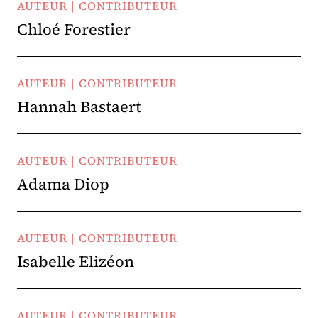
AUTEUR | CONTRIBUTEUR
Chloé Forestier
AUTEUR | CONTRIBUTEUR
Hannah Bastaert
AUTEUR | CONTRIBUTEUR
Adama Diop
AUTEUR | CONTRIBUTEUR
Isabelle Elizéon
AUTEUR | CONTRIBUTEUR