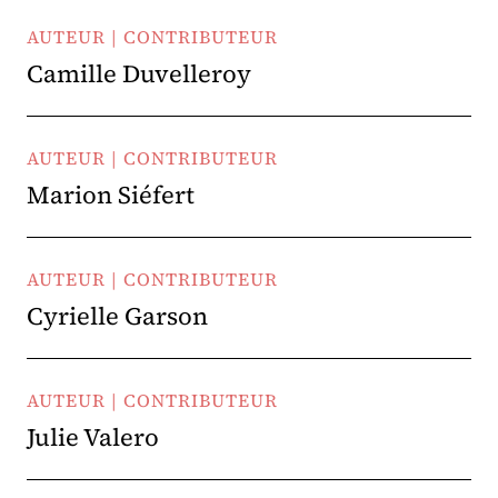
AUTEUR | CONTRIBUTEUR
Camille Duvelleroy
AUTEUR | CONTRIBUTEUR
Marion Siéfert
AUTEUR | CONTRIBUTEUR
Cyrielle Garson
AUTEUR | CONTRIBUTEUR
Julie Valero