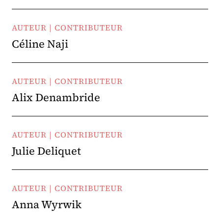
AUTEUR | CONTRIBUTEUR
Céline Naji
AUTEUR | CONTRIBUTEUR
Alix Denambride
AUTEUR | CONTRIBUTEUR
Julie Deliquet
AUTEUR | CONTRIBUTEUR
Anna Wyrwik