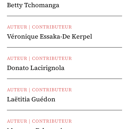
Betty Tchomanga
AUTEUR | CONTRIBUTEUR
Véronique Essaka-De Kerpel
AUTEUR | CONTRIBUTEUR
Donato Lacirignola
AUTEUR | CONTRIBUTEUR
Laëtitia Guédon
AUTEUR | CONTRIBUTEUR