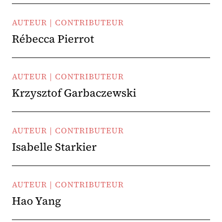
AUTEUR | CONTRIBUTEUR
Rébecca Pierrot
AUTEUR | CONTRIBUTEUR
Krzysztof Garbaczewski
AUTEUR | CONTRIBUTEUR
Isabelle Starkier
AUTEUR | CONTRIBUTEUR
Hao Yang