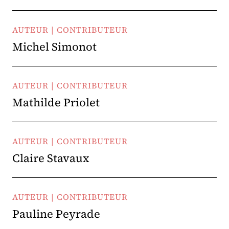
AUTEUR | CONTRIBUTEUR
Michel Simonot
AUTEUR | CONTRIBUTEUR
Mathilde Priolet
AUTEUR | CONTRIBUTEUR
Claire Stavaux
AUTEUR | CONTRIBUTEUR
Pauline Peyrade