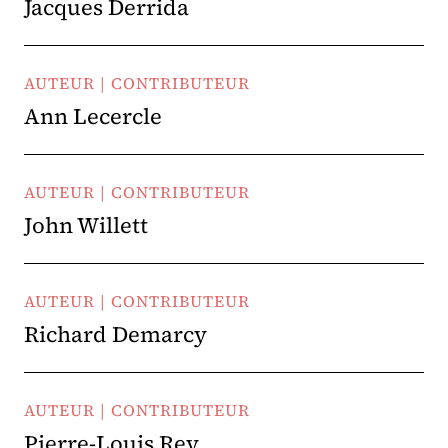
Jacques Derrida
AUTEUR | CONTRIBUTEUR
Ann Lecercle
AUTEUR | CONTRIBUTEUR
John Willett
AUTEUR | CONTRIBUTEUR
Richard Demarcy
AUTEUR | CONTRIBUTEUR
Pierre-Louis Rey