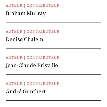
AUTEUR | CONTRIBUTEUR
Braham Murray
AUTEUR | CONTRIBUTEUR
Denise Chalem
AUTEUR | CONTRIBUTEUR
Jean-Claude Brisville
AUTEUR | CONTRIBUTEUR
André Gunthert