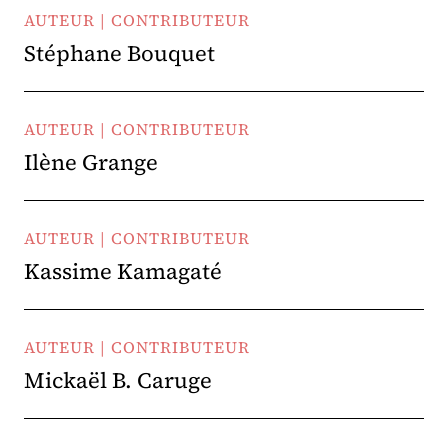
AUTEUR | CONTRIBUTEUR
Stéphane Bouquet
AUTEUR | CONTRIBUTEUR
Ilène Grange
AUTEUR | CONTRIBUTEUR
Kassime Kamagaté
AUTEUR | CONTRIBUTEUR
Mickaël B. Caruge