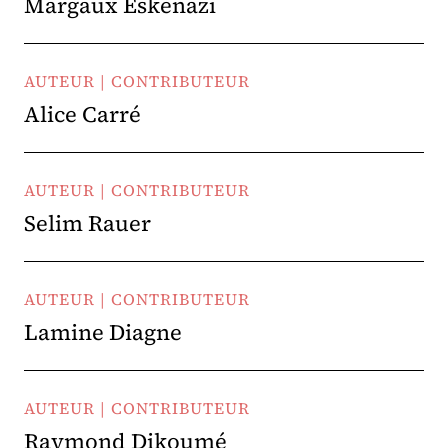
Margaux Eskenazi
AUTEUR | CONTRIBUTEUR
Alice Carré
AUTEUR | CONTRIBUTEUR
Selim Rauer
AUTEUR | CONTRIBUTEUR
Lamine Diagne
AUTEUR | CONTRIBUTEUR
Raymond Dikoumé