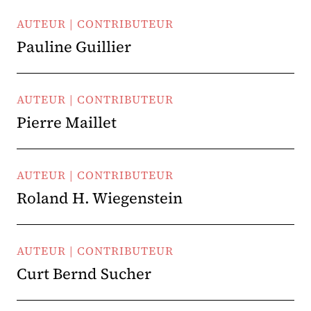
AUTEUR | CONTRIBUTEUR
Pauline Guillier
AUTEUR | CONTRIBUTEUR
Pierre Maillet
AUTEUR | CONTRIBUTEUR
Roland H. Wiegenstein
AUTEUR | CONTRIBUTEUR
Curt Bernd Sucher