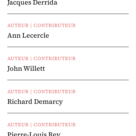
Jacques Derrida
AUTEUR | CONTRIBUTEUR
Ann Lecercle
AUTEUR | CONTRIBUTEUR
John Willett
AUTEUR | CONTRIBUTEUR
Richard Demarcy
AUTEUR | CONTRIBUTEUR
Pierre-Louis Rey