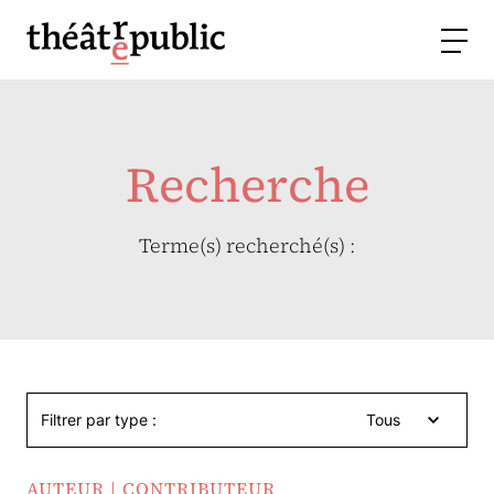
Recherche
Terme(s) recherché(s) :
Filtrer par type :
Tous
AUTEUR | CONTRIBUTEUR