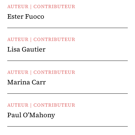
AUTEUR | CONTRIBUTEUR
Ester Fuoco
AUTEUR | CONTRIBUTEUR
Lisa Gautier
AUTEUR | CONTRIBUTEUR
Marina Carr
AUTEUR | CONTRIBUTEUR
Paul O’Mahony