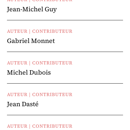
Jean-Michel Guy
AUTEUR | CONTRIBUTEUR
Gabriel Monnet
AUTEUR | CONTRIBUTEUR
Michel Dubois
AUTEUR | CONTRIBUTEUR
Jean Dasté
AUTEUR | CONTRIBUTEUR