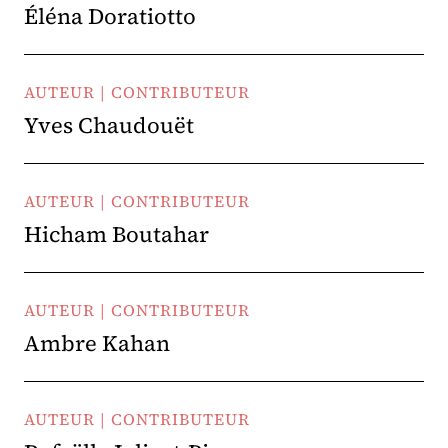
Éléna Doratiotto
AUTEUR | CONTRIBUTEUR
Yves Chaudouët
AUTEUR | CONTRIBUTEUR
Hicham Boutahar
AUTEUR | CONTRIBUTEUR
Ambre Kahan
AUTEUR | CONTRIBUTEUR