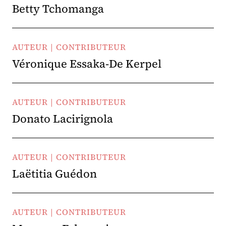
Betty Tchomanga
AUTEUR | CONTRIBUTEUR
Véronique Essaka-De Kerpel
AUTEUR | CONTRIBUTEUR
Donato Lacirignola
AUTEUR | CONTRIBUTEUR
Laëtitia Guédon
AUTEUR | CONTRIBUTEUR