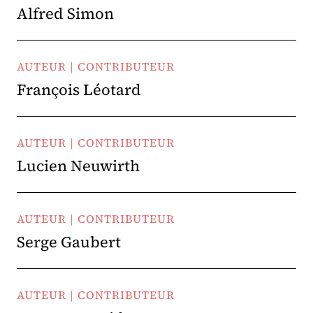
Alfred Simon
AUTEUR | CONTRIBUTEUR
François Léotard
AUTEUR | CONTRIBUTEUR
Lucien Neuwirth
AUTEUR | CONTRIBUTEUR
Serge Gaubert
AUTEUR | CONTRIBUTEUR