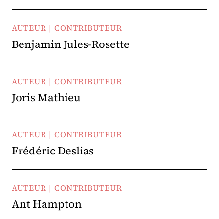
AUTEUR | CONTRIBUTEUR
Benjamin Jules-Rosette
AUTEUR | CONTRIBUTEUR
Joris Mathieu
AUTEUR | CONTRIBUTEUR
Frédéric Deslias
AUTEUR | CONTRIBUTEUR
Ant Hampton