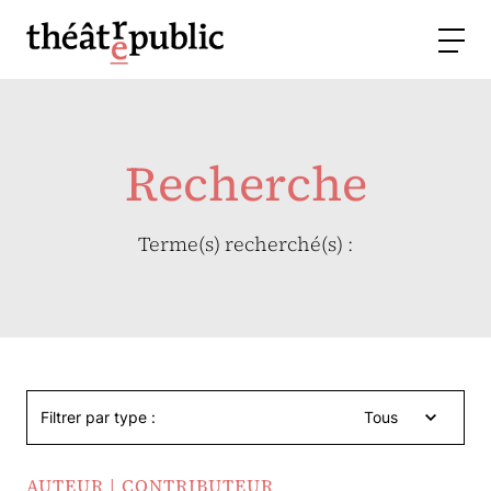
Recherche
Terme(s) recherché(s) :
Filtrer par type :
Tous
AUTEUR | CONTRIBUTEUR