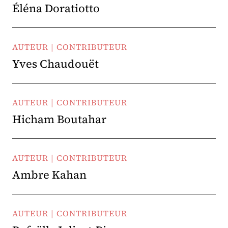
Éléna Doratiotto
AUTEUR | CONTRIBUTEUR
Yves Chaudouët
AUTEUR | CONTRIBUTEUR
Hicham Boutahar
AUTEUR | CONTRIBUTEUR
Ambre Kahan
AUTEUR | CONTRIBUTEUR