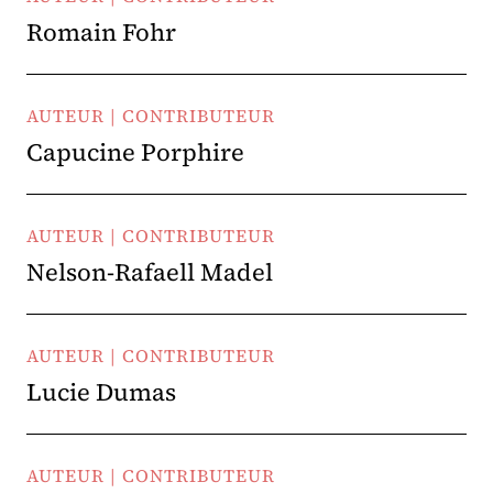
Romain Fohr
AUTEUR | CONTRIBUTEUR
Capucine Porphire
AUTEUR | CONTRIBUTEUR
Nelson-Rafaell Madel
AUTEUR | CONTRIBUTEUR
Lucie Dumas
AUTEUR | CONTRIBUTEUR