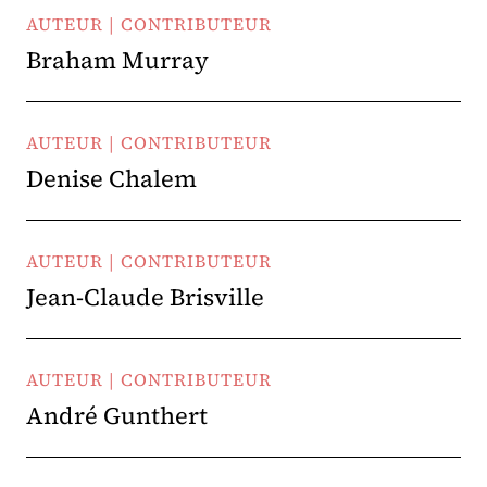
AUTEUR | CONTRIBUTEUR
Braham Murray
AUTEUR | CONTRIBUTEUR
Denise Chalem
AUTEUR | CONTRIBUTEUR
Jean-Claude Brisville
AUTEUR | CONTRIBUTEUR
André Gunthert