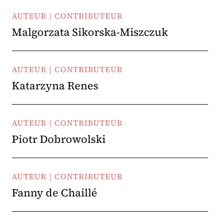
AUTEUR | CONTRIBUTEUR
Malgorzata Sikorska-Miszczuk
AUTEUR | CONTRIBUTEUR
Katarzyna Renes
AUTEUR | CONTRIBUTEUR
Piotr Dobrowolski
AUTEUR | CONTRIBUTEUR
Fanny de Chaillé