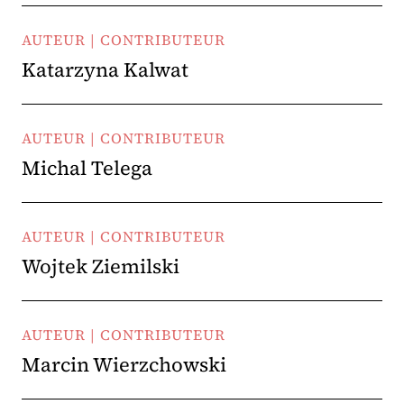
AUTEUR | CONTRIBUTEUR
Katarzyna Kalwat
AUTEUR | CONTRIBUTEUR
Michal Telega
AUTEUR | CONTRIBUTEUR
Wojtek Ziemilski
AUTEUR | CONTRIBUTEUR
Marcin Wierzchowski