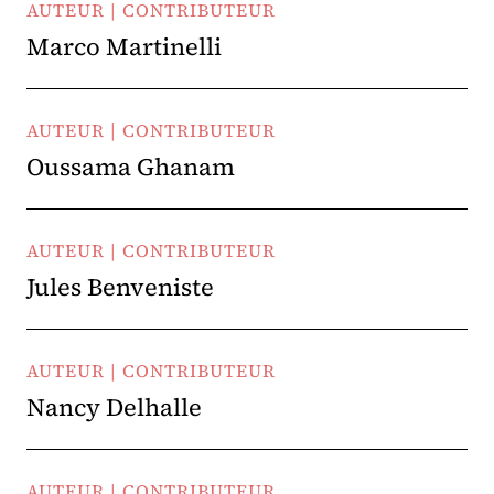
AUTEUR | CONTRIBUTEUR
Marco Martinelli
AUTEUR | CONTRIBUTEUR
Oussama Ghanam
AUTEUR | CONTRIBUTEUR
Jules Benveniste
AUTEUR | CONTRIBUTEUR
Nancy Delhalle
AUTEUR | CONTRIBUTEUR