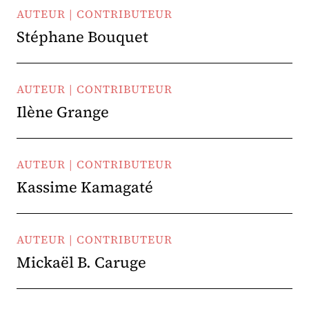
AUTEUR | CONTRIBUTEUR
Stéphane Bouquet
AUTEUR | CONTRIBUTEUR
Ilène Grange
AUTEUR | CONTRIBUTEUR
Kassime Kamagaté
AUTEUR | CONTRIBUTEUR
Mickaël B. Caruge